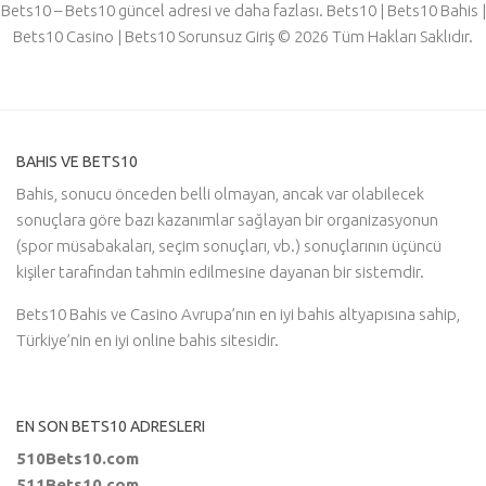
Bets10 – Bets10 güncel adresi ve daha fazlası. Bets10 | Bets10 Bahis |
Bets10 Casino | Bets10 Sorunsuz Giriş © 2026 Tüm Hakları Saklıdır.
BAHIS VE BETS10
Bahis
, sonucu önceden belli olmayan, ancak var olabilecek
sonuçlara göre bazı kazanımlar sağlayan bir organizasyonun
(spor müsabakaları, seçim sonuçları, vb.) sonuçlarının üçüncü
kişiler tarafından tahmin edilmesine dayanan bir sistemdir.
Bets10 Bahis ve Casino Avrupa’nın en iyi bahis altyapısına sahip,
Türkiye’nin en iyi online bahis sitesidir.
EN SON BETS10 ADRESLERI
510Bets10.com
511Bets10.com