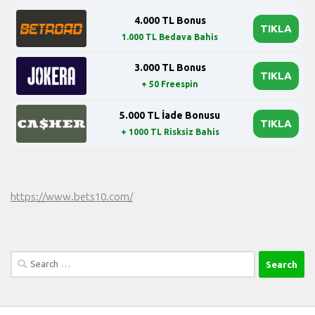
4.000 TL Bonus
TIKLA
1.000 TL Bedava Bahis
3.000 TL Bonus
TIKLA
+ 50 Freespin
5.000 TL İade Bonusu
TIKLA
+ 1000 TL Risksiz Bahis
https://www.bets10.com/
Search
for: