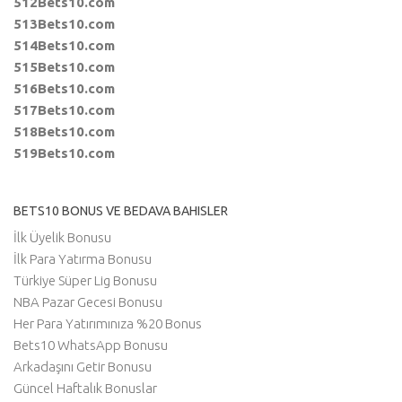
512Bets10.com
513Bets10.com
514Bets10.com
515Bets10.com
516Bets10.com
517Bets10.com
518Bets10.com
519Bets10.com
BETS10 BONUS VE BEDAVA BAHISLER
İlk Üyelik Bonusu
İlk Para Yatırma Bonusu
Türkiye Süper Lig Bonusu
NBA Pazar Gecesi Bonusu
Her Para Yatırımınıza %20 Bonus
Bets10 WhatsApp Bonusu
Arkadaşını Getir Bonusu
Güncel Haftalık Bonuslar