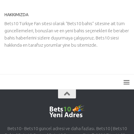
HAKKIMIZDA
Bets10 Türkiye Fan sitesi olarak “Bets10 bahis” sitesine ait tüm
güncellemeleri, bonusları ve en yeni bahis seçenekleri ile beraber
bahis haberlerini sizlere duyurmaya çalışıyoruz. Bets10 siesi
hakkında en tarafsız yorumlar yine bu sitemizde.
Bets10 - Bets10 güncel adresi ve daha fazlası. Bets10 | Bets10