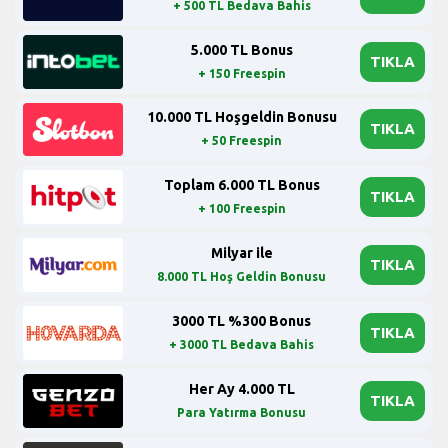
+ 500 TL Bedava Bahis
5.000 TL Bonus
TIKLA
+ 150 Freespin
10.000 TL Hoşgeldin Bonusu
TIKLA
+ 50 Freespin
Toplam 6.000 TL Bonus
TIKLA
+ 100 Freespin
Milyar ile
TIKLA
8.000 TL Hoş Geldin Bonusu
3000 TL %300 Bonus
TIKLA
+ 3000 TL Bedava Bahis
Her Ay 4.000 TL
TIKLA
Para Yatırma Bonusu