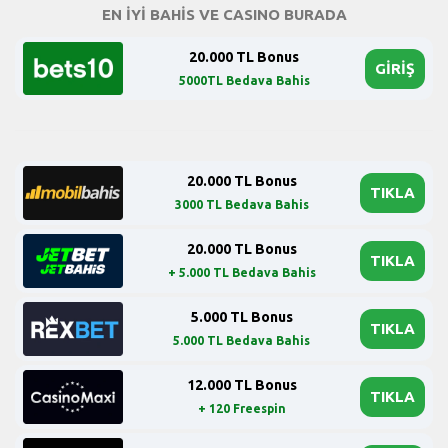
EN İYİ BAHİS VE CASINO BURADA
20.000 TL Bonus
GİRİŞ
5000TL Bedava Bahis
20.000 TL Bonus
TIKLA
3000 TL Bedava Bahis
20.000 TL Bonus
TIKLA
+ 5.000 TL Bedava Bahis
5.000 TL Bonus
TIKLA
5.000 TL Bedava Bahis
12.000 TL Bonus
TIKLA
+ 120 Freespin