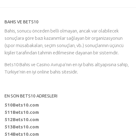
BAHIS VE BETS10
Bahis
, sonucu önceden belli olmayan, ancak var olabilecek
sonuçlara göre bazı kazanımlar sağlayan bir organizasyonun
(spor müsabakaları, seçim sonuçları, vb.) sonuçlarının üçüncü
kişiler tarafından tahmin edilmesine dayanan bir sistemdir.
Bets10 Bahis ve Casino Avrupa’nın en iyi bahis altyapısına sahip,
Türkiye’nin en iyi online bahis sitesidir.
EN SON BETS10 ADRESLERI
510Bets10.com
511Bets10.com
512Bets10.com
513Bets10.com
514Bets10.com