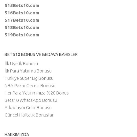
515Bets10.com
516Bets10.com
517Bets10.com
518Bets10.com
519Bets10.com
BETS10 BONUS VE BEDAVA BAHISLER
İlk Üyelik Bonusu
İlk Para Yatırma Bonusu
Türkiye Süper Lig Bonusu
NBA Pazar Gecesi Bonusu
Her Para Yatırımınıza %20 Bonus
Bets10 WhatsApp Bonusu
Arkadaşını Getir Bonusu
Güncel Haftalık Bonuslar
HAKKIMIZDA