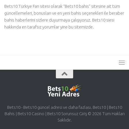
Bets10 Türkiye Fan sitesi olarak “Bets10 bahis” sitesine ait tüm
güncellemeleri, bonusları ve en yeni bahis seçenekleri ile beraber
bahis haberlerini sizlere duyurmaya çalışıyoruz. Bets10 siesi
hakkında en tarafsız yorumlar yine bu sitemizde.
Bets10 - Bets10 güncel adresi ve daha fazlası. Bets10 | Bets10
Bahis | Bets10 Casino | Bets10 Sorunsuz Giriş © 2026 Tüm Hakları
Saklıdır.