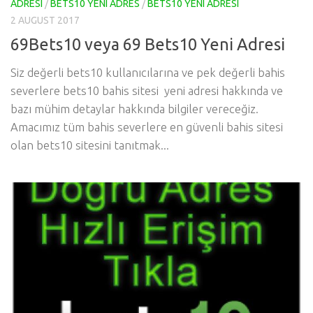
ADRESI
/
BETS10 YENI ADRES
/
BETS10 YENI ADRESI
2 AUGUST 2017
69Bets10 veya 69 Bets10 Yeni Adresi
Siz değerli bets10 kullanıcılarına ve pek değerli bahis
severlere bets10 bahis sitesi yeni adresi hakkında ve
bazı mühim detaylar hakkında bilgiler vereceğiz.
Amacımız tüm bahis severlere en güvenli bahis sitesi
olan bets10 sitesini tanıtmak...