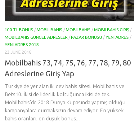
100 TL BONUS
/
MOBIL BAHIS
/
MOBILBAHIS
/
MOBILBAHIS GIRIŞ
/
MOBILBAHIS GÜNCEL ADRESLER
/
PAZAR BONUSU
/
YENI ADRES
/
YENI ADRES 2018
22 JUNE 2018
Mobilbahis 73, 74, 75, 76, 77, 78, 79, 80
Adreslerine Giriş Yap
Türkiye’de yer alan iki dev bahis sitesi. Mobilbahis ve
Bets10. İkisi de liderlik koltuğunda ikisi de tek.
Mobilbahis’de 2018 Dünya Kupasında yapmış olduğu
kampanyalara durmaksızın devam ediyor. En yüksek
bahis oranları, en düşük bonus...