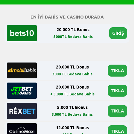
EN İYİ BAHİS VE CASINO BURADA
20.000 TL Bonus
GİRİŞ
5000TL Bedava Bahis
20.000 TL Bonus
TIKLA
3000 TL Bedava Bahis
20.000 TL Bonus
TIKLA
+ 5.000 TL Bedava Bahis
5.000 TL Bonus
TIKLA
5.000 TL Bedava Bahis
12.000 TL Bonus
TIKLA