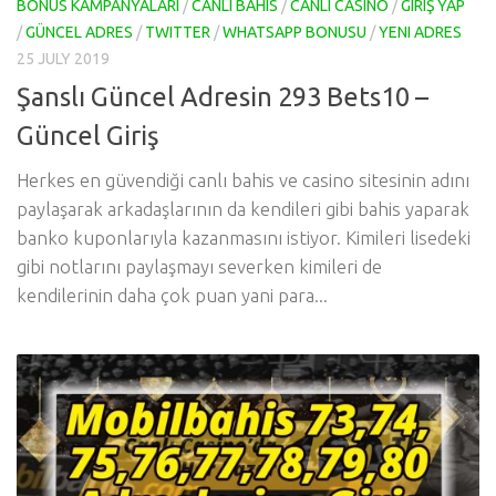
BONUS KAMPANYALARI
/
CANLI BAHIS
/
CANLI CASINO
/
GIRIŞ YAP
/
GÜNCEL ADRES
/
TWITTER
/
WHATSAPP BONUSU
/
YENI ADRES
25 JULY 2019
Şanslı Güncel Adresin 293 Bets10 –
Güncel Giriş
Herkes en güvendiği canlı bahis ve casino sitesinin adını
paylaşarak arkadaşlarının da kendileri gibi bahis yaparak
banko kuponlarıyla kazanmasını istiyor. Kimileri lisedeki
gibi notlarını paylaşmayı severken kimileri de
kendilerinin daha çok puan yani para...