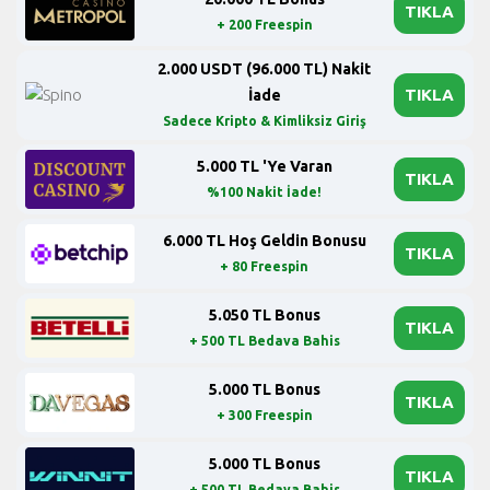
TIKLA
+ 200 Freespin
2.000 USDT (96.000 TL) Nakit
TIKLA
İade
Sadece Kripto & Kimliksiz Giriş
5.000 TL 'Ye Varan
TIKLA
%100 Nakit İade!
6.000 TL Hoş Geldin Bonusu
TIKLA
+ 80 Freespin
5.050 TL Bonus
TIKLA
+ 500 TL Bedava Bahis
5.000 TL Bonus
TIKLA
+ 300 Freespin
5.000 TL Bonus
TIKLA
+ 500 TL Bedava Bahis