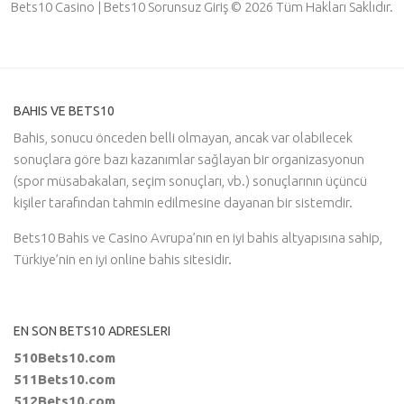
Bets10 Casino | Bets10 Sorunsuz Giriş © 2026 Tüm Hakları Saklıdır.
BAHIS VE BETS10
Bahis
, sonucu önceden belli olmayan, ancak var olabilecek
sonuçlara göre bazı kazanımlar sağlayan bir organizasyonun
(spor müsabakaları, seçim sonuçları, vb.) sonuçlarının üçüncü
kişiler tarafından tahmin edilmesine dayanan bir sistemdir.
Bets10 Bahis ve Casino Avrupa’nın en iyi bahis altyapısına sahip,
Türkiye’nin en iyi online bahis sitesidir.
EN SON BETS10 ADRESLERI
510Bets10.com
511Bets10.com
512Bets10.com