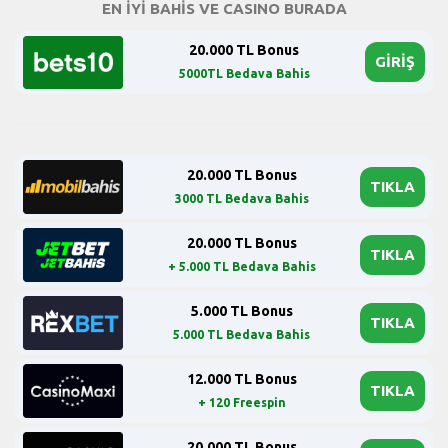
EN İYİ BAHİS VE CASINO BURADA
20.000 TL Bonus
GİRİŞ
5000TL Bedava Bahis
20.000 TL Bonus
TIKLA
3000 TL Bedava Bahis
20.000 TL Bonus
TIKLA
+ 5.000 TL Bedava Bahis
5.000 TL Bonus
TIKLA
5.000 TL Bedava Bahis
12.000 TL Bonus
TIKLA
+ 120 Freespin
20.000 TL Bonus