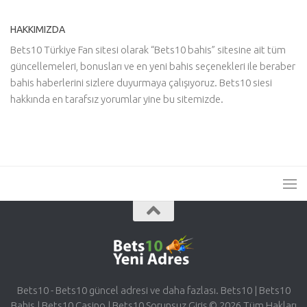
HAKKIMIZDA
Bets10 Türkiye Fan sitesi olarak “Bets10 bahis” sitesine ait tüm
güncellemeleri, bonusları ve en yeni bahis seçenekleri ile beraber
bahis haberlerini sizlere duyurmaya çalışıyoruz. Bets10 siesi
hakkında en tarafsız yorumlar yine bu sitemizde.
Bets10 - Bets10 güncel adresi ve daha fazlası. Bets10 | Bets10
Bahis | Bets10 Casino | Bets10 Sorunsuz Giriş © 2026 Tüm Hakları