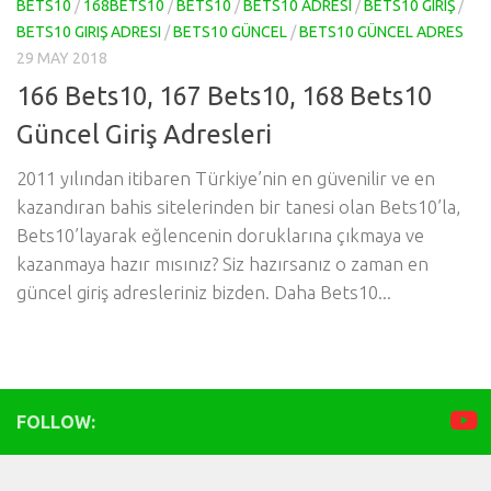
BETS10
/
168BETS10
/
BETS10
/
BETS10 ADRESI
/
BETS10 GIRIŞ
/
BETS10 GIRIŞ ADRESI
/
BETS10 GÜNCEL
/
BETS10 GÜNCEL ADRES
29 MAY 2018
166 Bets10, 167 Bets10, 168 Bets10
Güncel Giriş Adresleri
2011 yılından itibaren Türkiye’nin en güvenilir ve en
kazandıran bahis sitelerinden bir tanesi olan Bets10’la,
Bets10’layarak eğlencenin doruklarına çıkmaya ve
kazanmaya hazır mısınız? Siz hazırsanız o zaman en
güncel giriş adresleriniz bizden. Daha Bets10...
FOLLOW: