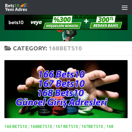
Skip to content
CATEGORY:
168BETS10
166 BETS10
/
166BETS10
/
167 BETS10
/
167BETS10
/
168