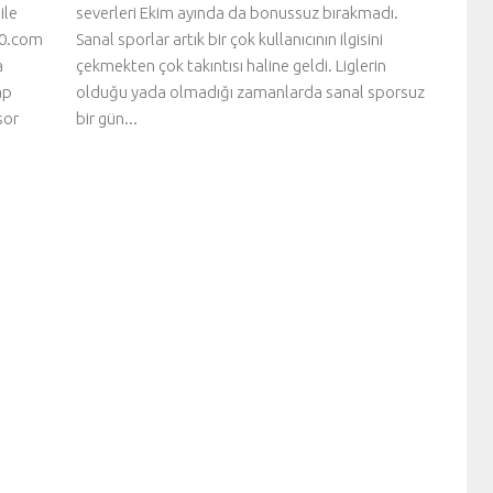
ile
severleri Ekim ayında da bonussuz bırakmadı.
10.com
Sanal sporlar artık bir çok kullanıcının ilgisini
a
çekmekten çok takıntısı haline geldi. Liglerin
ap
olduğu yada olmadığı zamanlarda sanal sporsuz
sor
bir gün...