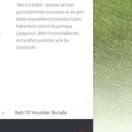
“Bets10 bahis” sitesine ait tüm
güncellemeleri, bonusları ve en yeni
bahis seçenekleri ile beraber bahis
haberlerini sizlere duyurmaya
s
çalışıyoruz. Bets10 siesi hakkında
en tarafsız yorumlar yine bu
sitemizde.
Bets10 Yorumlar Burada