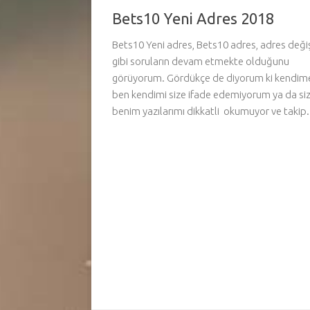
Bets10 Yeni Adres 2018
Bets10 Yeni adres, Bets10 adres, adres değiş
gibi soruların devam etmekte olduğunu
görüyorum. Gördükçe de diyorum ki kendim
ben kendimi size ifade edemiyorum ya da si
benim yazılarımı dikkatli okumuyor ve takip.