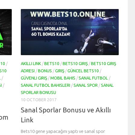
S10
/
AKILLI LINK
/
BETS10
/
BETS10 GIRIŞ
/
BETS10 GIRIŞ
S10
ADRESI
/
BONUS
/
GIRIŞ
/
GÜNCEL BETS10
/
L
/
GÜVENLI GIRIŞ
/
MOBIL BAHIS
/
SANAL FUTBOL
/
I
/
SANAL FUTBOL BAHISLERI
/
SANAL SPOR
/
SANAL
SPORLAR BONUSU
10 OCTOBER 2017
Sanal Sporlar Bonusu ve Akıllı
com
Link
Bets10 gene yapacağını yaptı ve sanal spor