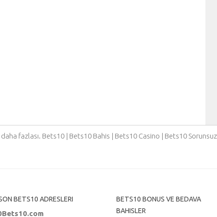
daha fazlası. Bets10 | Bets10 Bahis | Bets10 Casino | Bets10 Sorunsuz 
SON BETS10 ADRESLERI
BETS10 BONUS VE BEDAVA
BAHISLER
0Bets10.com