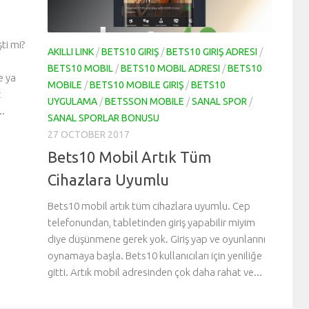
ti mi?
AKILLI LINK
/
BETS10 GIRIŞ
/
BETS10 GIRIŞ ADRESI
/
BETS10 MOBIL
/
BETS10 MOBIL ADRESI
/
BETS10
e ya
MOBILE
/
BETS10 MOBILE GIRIŞ
/
BETS10
z
UYGULAMA
/
BETSSON MOBILE
/
SANAL SPOR
/
..
SANAL SPORLAR BONUSU
27 OCTOBER 2017
Bets10 Mobil Artık Tüm
Cihazlara Uyumlu
Bets10 mobil artık tüm cihazlara uyumlu. Cep
telefonundan, tabletinden giriş yapabilir miyim
diye düşünmene gerek yok. Giriş yap ve oyunlarını
oynamaya başla. Bets10 kullanıcıları için yeniliğe
gitti. Artık mobil adresinden çok daha rahat ve...