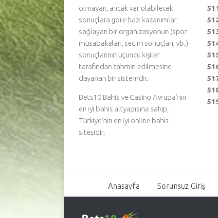
olmayan, ancak var olabilecek
51
sonuçlara göre bazı kazanımlar
51
sağlayan bir organizasyonun (spor
51
müsabakaları, seçim sonuçları, vb.)
51
sonuçlarının üçüncü kişiler
51
tarafından tahmin edilmesine
51
dayanan bir sistemdir.
51
51
Bets10 Bahis ve Casino Avrupa’nın
51
en iyi bahis altyapısına sahip,
Türkiye’nin en iyi online bahis
sitesidir.
Anasayfa
Sorunsuz Giriş