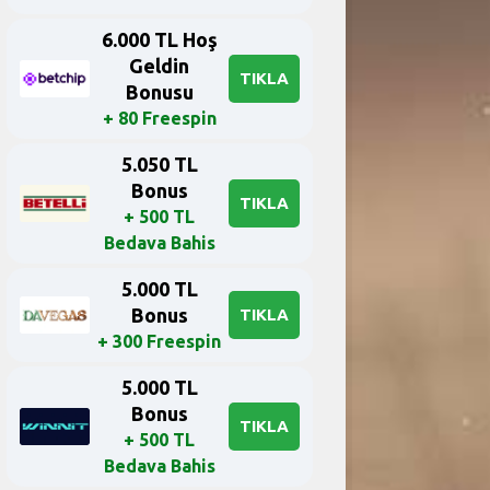
6.000 TL Hoş
Geldin
TIKLA
Bonusu
+ 80 Freespin
5.050 TL
Bonus
TIKLA
+ 500 TL
Bedava Bahis
5.000 TL
Bonus
TIKLA
+ 300 Freespin
5.000 TL
Bonus
TIKLA
+ 500 TL
Bedava Bahis