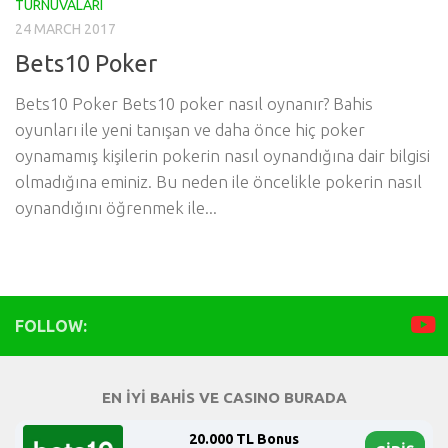
TURNUVALARI
24 MARCH 2017
Bets10 Poker
Bets10 Poker Bets10 poker nasıl oynanır? Bahis
oyunları ile yeni tanışan ve daha önce hiç poker
oynamamış kişilerin pokerin nasıl oynandığına dair bilgisi
olmadığına eminiz. Bu neden ile öncelikle pokerin nasıl
oynandığını öğrenmek ile...
FOLLOW:
EN İYİ BAHİS VE CASINO BURADA
20.000 TL Bonus