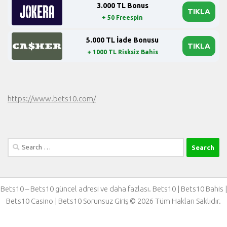
3.000 TL Bonus
TIKLA
+ 50 Freespin
5.000 TL İade Bonusu
TIKLA
+ 1000 TL Risksiz Bahis
https://www.bets10.com/
Search
for:
Bets10 – Bets10 güncel adresi ve daha fazlası. Bets10 | Bets10 Bahis |
Bets10 Casino | Bets10 Sorunsuz Giriş © 2026 Tüm Hakları Saklıdır.