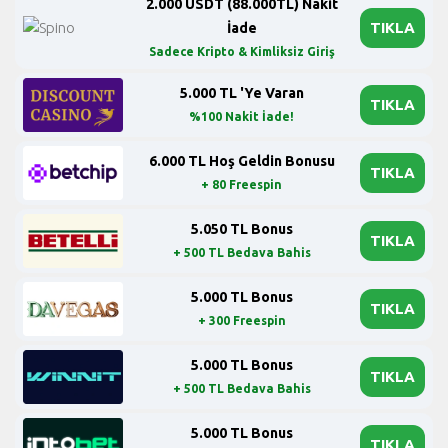
2.000 USDT (88.000TL) Nakit
TIKLA
İade
Sadece Kripto & Kimliksiz Giriş
5.000 TL 'Ye Varan
TIKLA
%100 Nakit İade!
6.000 TL Hoş Geldin Bonusu
TIKLA
+ 80 Freespin
5.050 TL Bonus
TIKLA
+ 500 TL Bedava Bahis
5.000 TL Bonus
TIKLA
+ 300 Freespin
5.000 TL Bonus
TIKLA
+ 500 TL Bedava Bahis
5.000 TL Bonus
TIKLA