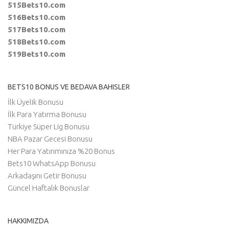
515Bets10.com
516Bets10.com
517Bets10.com
518Bets10.com
519Bets10.com
BETS10 BONUS VE BEDAVA BAHISLER
İlk Üyelik Bonusu
İlk Para Yatırma Bonusu
Türkiye Süper Lig Bonusu
NBA Pazar Gecesi Bonusu
Her Para Yatırımınıza %20 Bonus
Bets10 WhatsApp Bonusu
Arkadaşını Getir Bonusu
Güncel Haftalık Bonuslar
HAKKIMIZDA