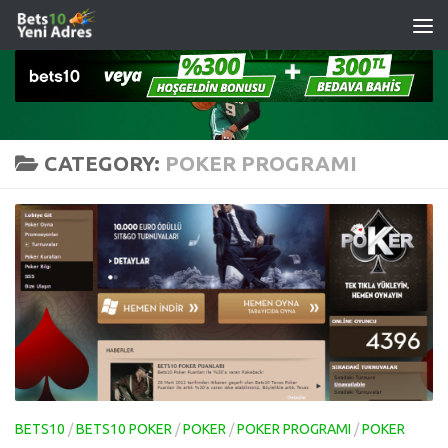
Skip to content
CATEGORY:
POKER PROGRAMI
BETS10
/
BETS10 POKER
/
POKER
/
POKER PROGRAMI
/
POKER