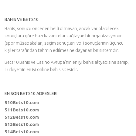
BAHIS VE BETS10
Bahis
, sonucu önceden belli olmayan, ancak var olabilecek
sonuçlara göre bazı kazanımlar sağlayan bir organizasyonun
(spor müsabakaları, seçim sonuçları, vb.) sonuçlarının üçüncü
kişiler tarafından tahmin edilmesine dayanan bir sistemdir.
Bets10 Bahis ve Casino Avrupa’nın en iyi bahis altyapısına sahip,
Türkiye’nin en iyi online bahis sitesidir.
EN SON BETS10 ADRESLERI
510Bets10.com
511Bets10.com
512Bets10.com
513Bets10.com
514Bets10.com