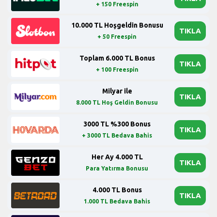
+ 150 Freespin
10.000 TL Hoşgeldin Bonusu
TIKLA
+ 50 Freespin
Toplam 6.000 TL Bonus
TIKLA
+ 100 Freespin
Milyar ile
TIKLA
8.000 TL Hoş Geldin Bonusu
3000 TL %300 Bonus
TIKLA
+ 3000 TL Bedava Bahis
Her Ay 4.000 TL
TIKLA
Para Yatırma Bonusu
4.000 TL Bonus
TIKLA
1.000 TL Bedava Bahis