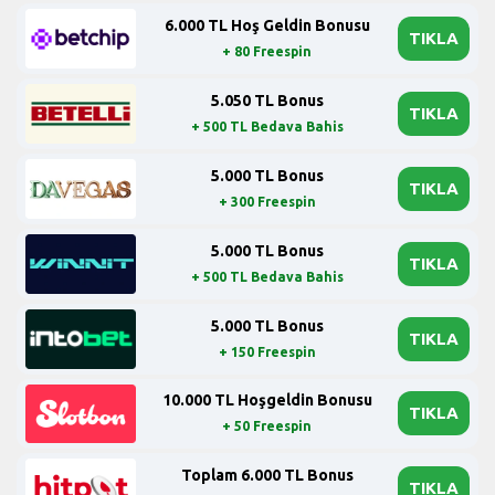
6.000 TL Hoş Geldin Bonusu
TIKLA
+ 80 Freespin
5.050 TL Bonus
TIKLA
+ 500 TL Bedava Bahis
5.000 TL Bonus
TIKLA
+ 300 Freespin
5.000 TL Bonus
TIKLA
+ 500 TL Bedava Bahis
5.000 TL Bonus
TIKLA
+ 150 Freespin
10.000 TL Hoşgeldin Bonusu
TIKLA
+ 50 Freespin
Toplam 6.000 TL Bonus
TIKLA