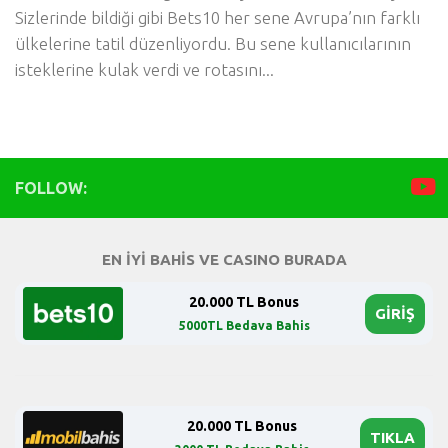
Sizlerinde bildiği gibi Bets10 her sene Avrupa’nın farklı
ülkelerine tatil düzenliyordu. Bu sene kullanıcılarının
isteklerine kulak verdi ve rotasını...
FOLLOW:
EN İYİ BAHİS VE CASINO BURADA
20.000 TL Bonus
GİRİŞ
5000TL Bedava Bahis
20.000 TL Bonus
TIKLA