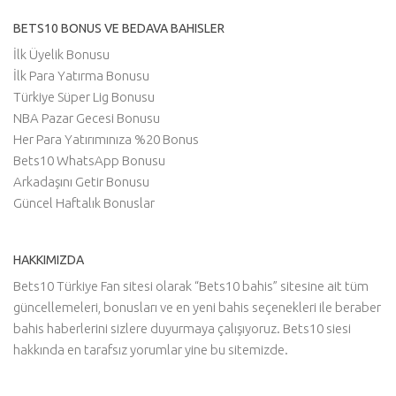
BETS10 BONUS VE BEDAVA BAHISLER
İlk Üyelik Bonusu
İlk Para Yatırma Bonusu
Türkiye Süper Lig Bonusu
NBA Pazar Gecesi Bonusu
Her Para Yatırımınıza %20 Bonus
Bets10 WhatsApp Bonusu
Arkadaşını Getir Bonusu
Güncel Haftalık Bonuslar
HAKKIMIZDA
Bets10 Türkiye Fan sitesi olarak “Bets10 bahis” sitesine ait tüm
güncellemeleri, bonusları ve en yeni bahis seçenekleri ile beraber
bahis haberlerini sizlere duyurmaya çalışıyoruz. Bets10 siesi
hakkında en tarafsız yorumlar yine bu sitemizde.