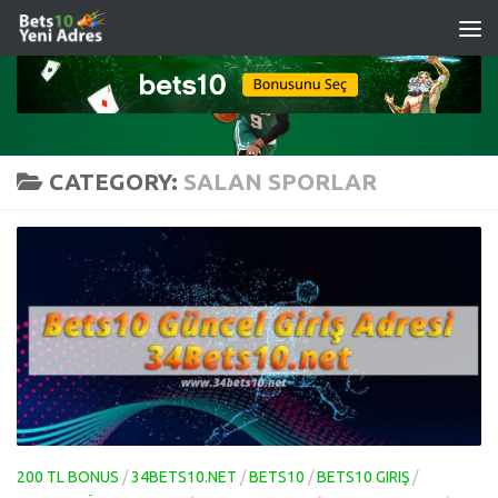
Skip to content
CATEGORY:
SALAN SPORLAR
200 TL BONUS
/
34BETS10.NET
/
BETS10
/
BETS10 GIRIŞ
/