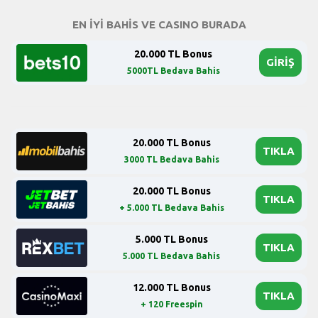
EN İYİ BAHİS VE CASINO BURADA
20.000 TL Bonus
GİRİŞ
5000TL Bedava Bahis
20.000 TL Bonus
TIKLA
3000 TL Bedava Bahis
20.000 TL Bonus
TIKLA
+ 5.000 TL Bedava Bahis
5.000 TL Bonus
TIKLA
5.000 TL Bedava Bahis
12.000 TL Bonus
TIKLA
+ 120 Freespin