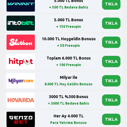
5.000 TL Bonus
TIKLA
+ 500 TL Bedava Bahis
5.000 TL Bonus
TIKLA
+ 150 Freespin
10.000 TL Hoşgeldin Bonusu
TIKLA
+ 50 Freespin
Toplam 6.000 TL Bonus
TIKLA
+ 100 Freespin
Milyar ile
TIKLA
8.000 TL Hoş Geldin Bonusu
3000 TL %300 Bonus
TIKLA
+ 3000 TL Bedava Bahis
Her Ay 4.000 TL
TIKLA
Para Yatırma Bonusu