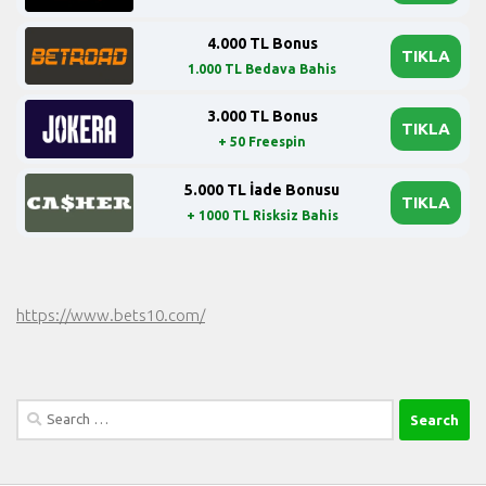
4.000 TL Bonus
TIKLA
1.000 TL Bedava Bahis
3.000 TL Bonus
TIKLA
+ 50 Freespin
5.000 TL İade Bonusu
TIKLA
+ 1000 TL Risksiz Bahis
https://www.bets10.com/
Search
for: