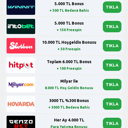
5.000 TL Bonus
TIKLA
+ 500 TL Bedava Bahis
5.000 TL Bonus
TIKLA
+ 150 Freespin
10.000 TL Hoşgeldin Bonusu
TIKLA
+ 50 Freespin
Toplam 6.000 TL Bonus
TIKLA
+ 100 Freespin
Milyar ile
TIKLA
8.000 TL Hoş Geldin Bonusu
3000 TL %300 Bonus
TIKLA
+ 3000 TL Bedava Bahis
Her Ay 4.000 TL
TIKLA
Para Yatırma Bonusu