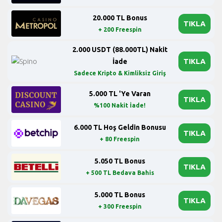
20.000 TL Bonus
TIKLA
+ 200 Freespin
2.000 USDT (88.000TL) Nakit
TIKLA
İade
Sadece Kripto & Kimliksiz Giriş
5.000 TL 'Ye Varan
TIKLA
%100 Nakit İade!
6.000 TL Hoş Geldin Bonusu
TIKLA
+ 80 Freespin
5.050 TL Bonus
TIKLA
+ 500 TL Bedava Bahis
5.000 TL Bonus
TIKLA
+ 300 Freespin