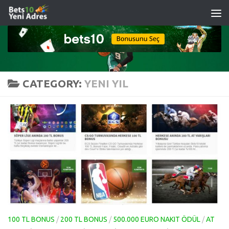
Skip to content
CATEGORY:
YENI YIL
100 TL BONUS
/
200 TL BONUS
/
500.000 EURO NAKIT ÖDÜL
/
AT