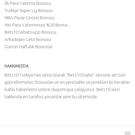
İlk Para Yatırma Bonusu
Türkiye Süper Lig Bonusu
NBA Pazar Gecesi Bonusu
Her Para Yatırımınıza %20 Bonus
Bets10 WhatsApp Bonusu
Arkadaşını Getir Bonusu
Güncel Haftalık Bonuslar
HAKKIMIZDA
Bets10 Türkiye Fan sitesi olarak “Bets10 bahis” sitesine ait tüm
güncellemeleri, bonusları ve en yeni bahis seçenekleri ile beraber
bahis haberlerini sizlere duyurmaya çalışıyoruz. Bets10 siesi
hakkında en tarafsız yorumlar yine bu sitemizde.