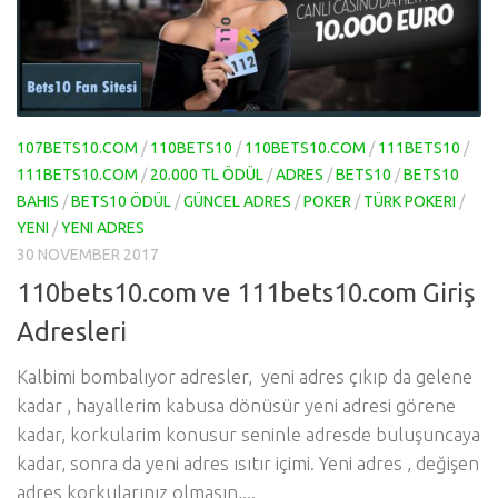
107BETS10.COM
/
110BETS10
/
110BETS10.COM
/
111BETS10
/
111BETS10.COM
/
20.000 TL ÖDÜL
/
ADRES
/
BETS10
/
BETS10
BAHIS
/
BETS10 ÖDÜL
/
GÜNCEL ADRES
/
POKER
/
TÜRK POKERI
/
YENI
/
YENI ADRES
30 NOVEMBER 2017
110bets10.com ve 111bets10.com Giriş
Adresleri
Kalbimi bombalıyor adresler, yeni adres çıkıp da gelene
kadar , hayallerim kabusa dönüsür yeni adresi görene
kadar, korkularim konusur seninle adresde buluşuncaya
kadar, sonra da yeni adres ısıtır içimi. Yeni adres , değişen
adres korkularınız olmasın,...