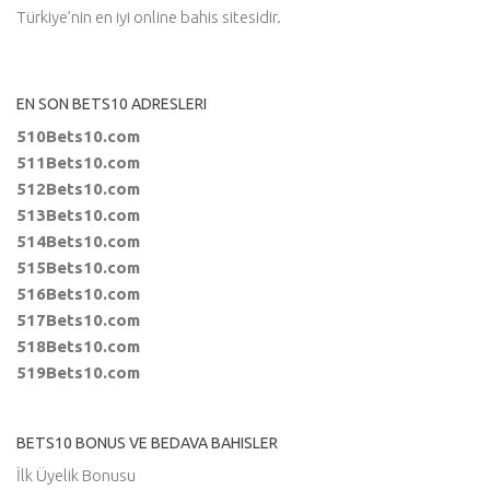
Türkiye’nin en iyi online bahis sitesidir.
EN SON BETS10 ADRESLERI
510Bets10.com
511Bets10.com
512Bets10.com
513Bets10.com
514Bets10.com
515Bets10.com
516Bets10.com
517Bets10.com
518Bets10.com
519Bets10.com
BETS10 BONUS VE BEDAVA BAHISLER
İlk Üyelik Bonusu