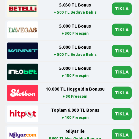
5.050 TL Bonus
TIKLA
+ 500 TL Bedava Bahis
5.000 TL Bonus
TIKLA
+ 300 Freespin
5.000 TL Bonus
TIKLA
+ 500 TL Bedava Bahis
5.000 TL Bonus
TIKLA
+ 150 Freespin
10.000 TL Hoşgeldin Bonusu
TIKLA
+ 50 Freespin
Toplam 6.000 TL Bonus
TIKLA
+ 100 Freespin
Milyar ile
TIKLA
8.000 TL Hoş Geldin Bonusu