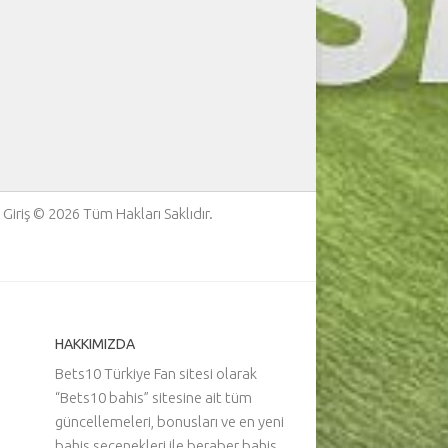
Giriş © 2026 Tüm Hakları Saklıdır.
HAKKIMIZDA
Bets10 Türkiye Fan sitesi olarak
“Bets10 bahis” sitesine ait tüm
güncellemeleri, bonusları ve en yeni
bahis seçenekleri ile beraber bahis