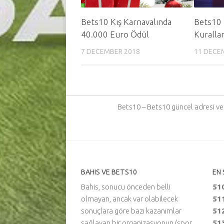
Bets10 Kış Karnavalında
Bets10
40.000 Euro Ödül
Kurallar
7 DECEMBER 2018
11 DECE
Bets10 – Bets10 güncel adresi ve 
BAHIS VE BETS10
EN 
Bahis
, sonucu önceden belli
51
olmayan, ancak var olabilecek
51
sonuçlara göre bazı kazanımlar
51
sağlayan bir organizasyonun (spor
51