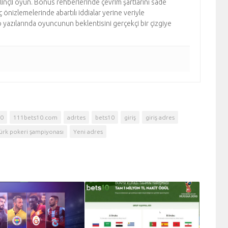
e bilinçli oyun. Bonus rehberlerinde çevrim şartlarını sade
ç önizlemelerinde abartılı iddialar yerine veriyle
 yazılarında oyuncunun beklentisini gerçekçi bir çizgiye
10
111bets10.com
adrtes
bets10
giriş
giriş adres
ürk pokeri şampiyonası
Yeni adres