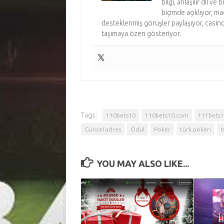
bilgi, anlaşılır dil v
biçimde açıklıyor, ma
desteklenmiş görüşler paylaşıyor, casino
taşımaya özen gösteriyor.
Tags:
110bets10
110bets10.com
111bets
Güncel adres
Ödül
Poker
türk pokeri
t
YOU MAY ALSO LIKE...