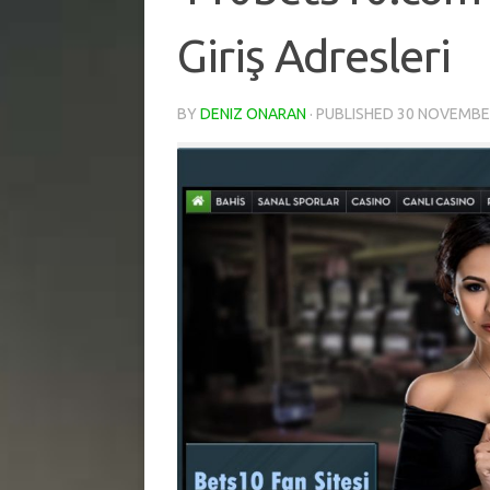
Giriş Adresleri
BY
DENIZ ONARAN
· PUBLISHED
30 NOVEMBE