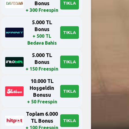
Bonus
TIKLA
+ 300 Freespin
5.000 TL
Bonus
TIKLA
+ 500 TL
Bedava Bahis
5.000 TL
Bonus
TIKLA
+ 150 Freespin
10.000 TL
Hoşgeldin
TIKLA
Bonusu
+ 50 Freespin
Toplam 6.000
TL Bonus
TIKLA
+ 100 Freespin