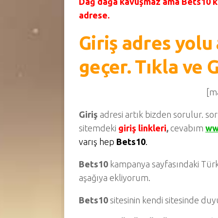
Dağ dağa kavuşmaz ama Bets10 kull
adrese.
Giriş adres yol
geçer. Tıkla ve 
[m
Giriş
adresi artık bizden sorulur. so
sitemdeki
giriş linkleri
,
cevabım
ww
varış hep
Bets10
.
Bets10
kampanya sayfasındaki Türk
aşağıya ekliyorum.
Bets10
sitesinin kendi sitesinde d