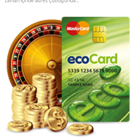
zaman içinde adres çubuğunda...