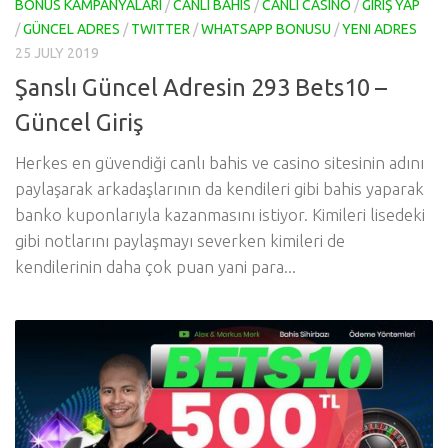
BONUS KAMPANYALARI
/
CANLI BAHIS
/
CANLI CASINO
/
GIRIŞ YAP
/
GÜNCEL ADRES
/
TWITTER
/
WHATSAPP BONUSU
/
YENI ADRES
25 JULY 2019
Şanslı Güncel Adresin 293 Bets10 –
Güncel Giriş
Herkes en güvendiği canlı bahis ve casino sitesinin adını
paylaşarak arkadaşlarının da kendileri gibi bahis yaparak
banko kuponlarıyla kazanmasını istiyor. Kimileri lisedeki
gibi notlarını paylaşmayı severken kimileri de
kendilerinin daha çok puan yani para...