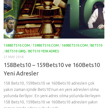
158BETS10.COM
/
159BETS10.COM
/
160BETS10.COM
/
BETS10
/
BETS10 GIRIŞ
/
BETS10 YENI ADRES
21 MAY 2018
158Bets10 – 159Bets10 ve 160Bets10
Yeni Adresler
158 Bets10, 159Bets10 ve 160Bets10 adresleri çok
yakın zaman içinde Bets10‘nun en yeni adresleri olma
yolunda ilerliyor. En yeni adres olma yolunda ilerleyen
158 Bets10, 159Bets10 ve 160Bets10 adresleri yakın