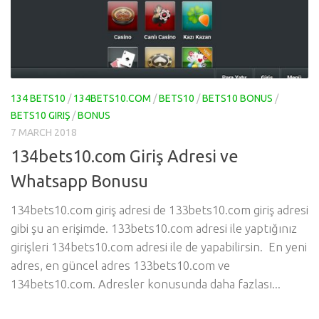
134 BETS10
/
134BETS10.COM
/
BETS10
/
BETS10 BONUS
/
BETS10 GIRIŞ
/
BONUS
7 MARCH 2018
134bets10.com Giriş Adresi ve
Whatsapp Bonusu
134bets10.com giriş adresi de 133bets10.com giriş adresi
gibi şu an erişimde. 133bets10.com adresi ile yaptığınız
girişleri 134bets10.com adresi ile de yapabilirsin. En yeni
adres, en güncel adres 133bets10.com ve
134bets10.com. Adresler konusunda daha fazlası...