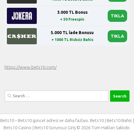
3.000 TL Bonus
TIKLA
+ 50 Freespin
5.000 TL İade Bonusu
TIKLA
+ 1000 TL Risksiz Bahis
https://www.bets10.com/
Search
for:
Bets10 – Bets10 güncel adresi ve daha fazlası. Bets10 | Bets10 Bahis |
Bets10 Casino | Bets10 Sorunsuz Giriş © 2026 Tüm Hakları Saklıdır.