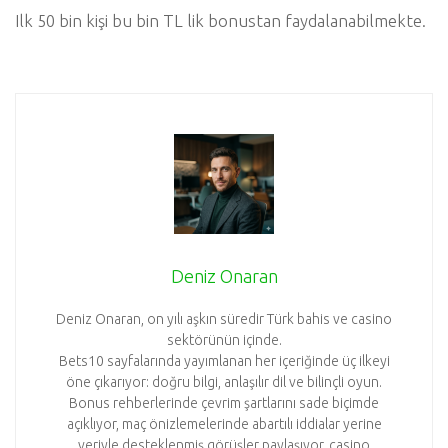
Ilk 50 bin kişi bu bin TL lik bonustan faydalanabilmekte.
Deniz Onaran
Deniz Onaran, on yılı aşkın süredir Türk bahis ve casino
sektörünün içinde.
Bets10 sayfalarında yayımlanan her içeriğinde üç ilkeyi
öne çıkarıyor: doğru bilgi, anlaşılır dil ve bilinçli oyun.
Bonus rehberlerinde çevrim şartlarını sade biçimde
açıklıyor, maç önizlemelerinde abartılı iddialar yerine
veriyle desteklenmiş görüşler paylaşıyor, casino