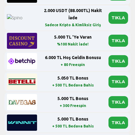
2.000 USDT (88.000TL) Nakit
TIKLA
İade
Sadece Kripto & Kimliksiz Giriş
5.000 TL 'Ye Varan
TIKLA
%100 Nakit İade!
6.000 TL Hoş Geldin Bonusu
TIKLA
+ 80 Freespin
5.050 TL Bonus
TIKLA
+ 500 TL Bedava Bahis
5.000 TL Bonus
TIKLA
+ 300 Freespin
5.000 TL Bonus
TIKLA
+ 500 TL Bedava Bahis