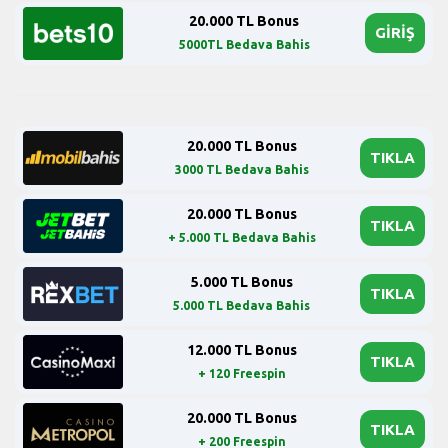
20.000 TL Bonus
GİRİŞ
5000TL Bedava Bahis
20.000 TL Bonus
TIKLA
3000 TL Bedava Bahis
20.000 TL Bonus
TIKLA
+ 5.000 TL Bedava Bahis
5.000 TL Bonus
TIKLA
5.000 TL Bedava Bahis
12.000 TL Bonus
TIKLA
+ 120 Freespin
20.000 TL Bonus
TIKLA
+ 200 Freespin