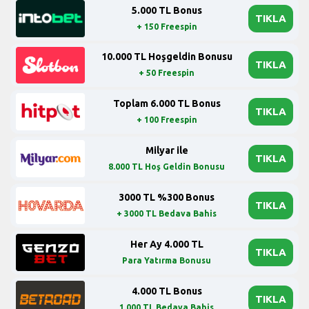
5.000 TL Bonus
TIKLA
+ 150 Freespin
10.000 TL Hoşgeldin Bonusu
TIKLA
+ 50 Freespin
Toplam 6.000 TL Bonus
TIKLA
+ 100 Freespin
Milyar ile
TIKLA
8.000 TL Hoş Geldin Bonusu
3000 TL %300 Bonus
TIKLA
+ 3000 TL Bedava Bahis
Her Ay 4.000 TL
TIKLA
Para Yatırma Bonusu
4.000 TL Bonus
TIKLA
1.000 TL Bedava Bahis