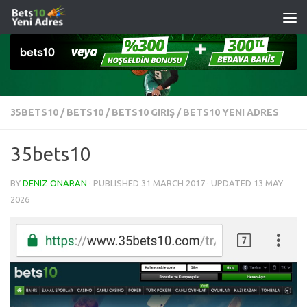
Skip to content
35BETS10
/
BETS10
/
BETS10 GIRIŞ
/
BETS10 YENI ADRES
35bets10
BY
DENIZ ONARAN
· PUBLISHED
31 MARCH 2017
· UPDATED
13 MAY
2026