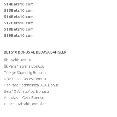
514Bets10.com
515Bets10.com
516Bets10.com
517Bets10.com
518Bets10.com
519Bets10.com
BETS10 BONUS VE BEDAVA BAHISLER
İlk Üyelik Bonusu
İlk Para Yatırma Bonusu
Türkiye Süper Lig Bonusu
NBA Pazar Gecesi Bonusu
Her Para Yatırımınıza %20 Bonus
Bets10 WhatsApp Bonusu
Arkadaşını Getir Bonusu
Güncel Haftalık Bonuslar