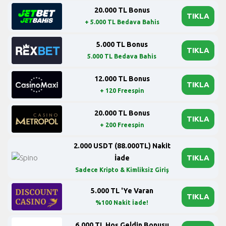
20.000 TL Bonus
TIKLA
+ 5.000 TL Bedava Bahis
5.000 TL Bonus
TIKLA
5.000 TL Bedava Bahis
12.000 TL Bonus
TIKLA
+ 120 Freespin
20.000 TL Bonus
TIKLA
+ 200 Freespin
2.000 USDT (88.000TL) Nakit
TIKLA
İade
Sadece Kripto & Kimliksiz Giriş
5.000 TL 'Ye Varan
TIKLA
%100 Nakit İade!
6.000 TL Hoş Geldin Bonusu