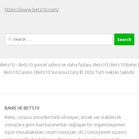
https://www.bets10.com/
Search
for:
Bets10 – Bets10 güncel adresi ve daha fazlası. Bets10 | Bets10 Bahis |
Bets10 Casino | Bets10 Sorunsuz Giriş © 2026 Tüm Hakları Saklıdır.
BAHIS VE BETS10
Bahis
, sonucu önceden belli olmayan, ancak var olabilecek
sonuçlara göre bazı kazanımlar sağlayan bir organizasyonun
(spor müsabakaları, seçim sonuçları, vb.) sonuçlarının üçüncü