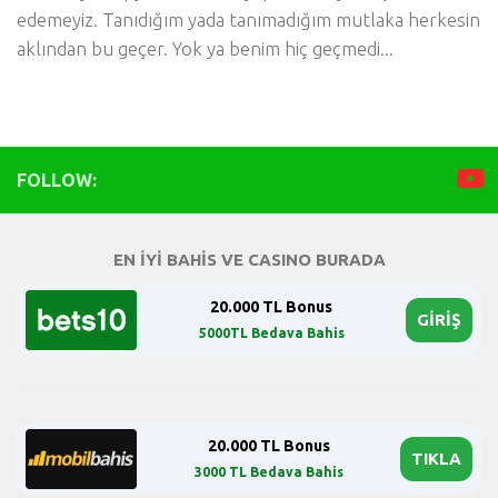
edemeyiz. Tanıdığım yada tanımadığım mutlaka herkesin
aklından bu geçer. Yok ya benim hiç geçmedi...
FOLLOW:
EN İYİ BAHİS VE CASINO BURADA
20.000 TL Bonus
GİRİŞ
5000TL Bedava Bahis
20.000 TL Bonus
TIKLA
3000 TL Bedava Bahis