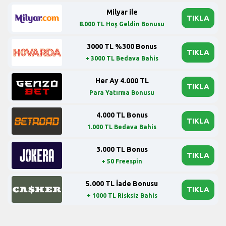
Milyar ile
TIKLA
8.000 TL Hoş Geldin Bonusu
3000 TL %300 Bonus
TIKLA
+ 3000 TL Bedava Bahis
Her Ay 4.000 TL
TIKLA
Para Yatırma Bonusu
4.000 TL Bonus
TIKLA
1.000 TL Bedava Bahis
3.000 TL Bonus
TIKLA
+ 50 Freespin
5.000 TL İade Bonusu
TIKLA
+ 1000 TL Risksiz Bahis