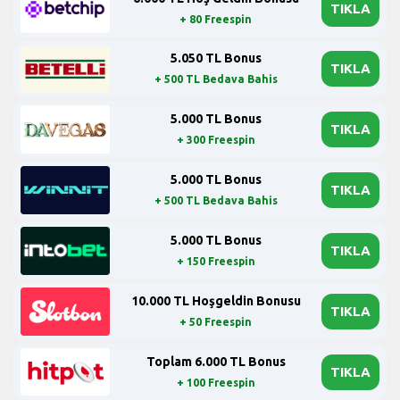
TIKLA
+ 80 Freespin
5.050 TL Bonus
TIKLA
+ 500 TL Bedava Bahis
5.000 TL Bonus
TIKLA
+ 300 Freespin
5.000 TL Bonus
TIKLA
+ 500 TL Bedava Bahis
5.000 TL Bonus
TIKLA
+ 150 Freespin
10.000 TL Hoşgeldin Bonusu
TIKLA
+ 50 Freespin
Toplam 6.000 TL Bonus
TIKLA
+ 100 Freespin