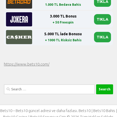
TIKLA
1.000 TL Bedava Bahis
3.000 TL Bonus
TIKLA
+ 50 Freespin
5.000 TL İade Bonusu
TIKLA
+ 1000 TL Risksiz Bahis
https://www.bets10.com/
Search
for:
Bets10 – Bets10 güncel adresi ve daha fazlası. Bets10 | Bets10 Bahis |
Bets10 Casino | Bets10 Sorunsuz Giriş © 2026 Tüm Hakları Saklıdır.