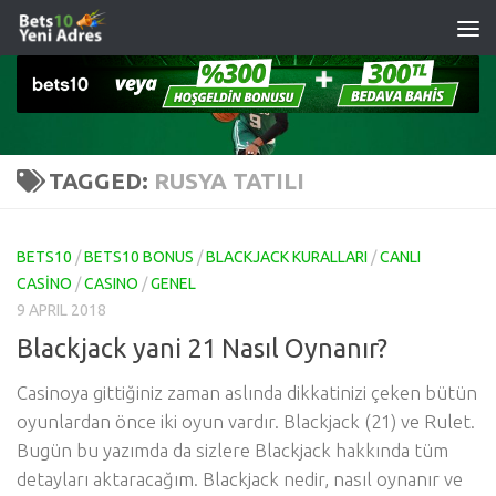
Skip to content
TAGGED:
RUSYA TATILI
BETS10
/
BETS10 BONUS
/
BLACKJACK KURALLARI
/
CANLI
CASİNO
/
CASINO
/
GENEL
9 APRIL 2018
Blackjack yani 21 Nasıl Oynanır?
Casinoya gittiğiniz zaman aslında dikkatinizi çeken bütün
oyunlardan önce iki oyun vardır. Blackjack (21) ve Rulet.
Bugün bu yazımda da sizlere Blackjack hakkında tüm
detayları aktaracağım. Blackjack nedir, nasıl oynanır ve